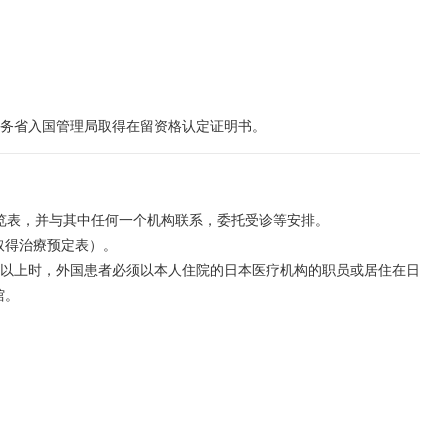
法务省入国管理局取得在留资格认定证明书。
一览表，并与其中任何一个机构联系，委托受诊等安排。
取得治療预定表）。
0天以上时，外国患者必须以本人住院的日本医疗机构的职员或居住在日
馆。