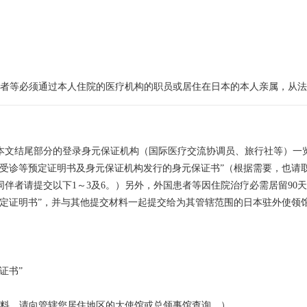
患者等必须通过本人住院的医疗机构的职员或居住在日本的本人亲属，从
载于本文结尾部分的登录身元保证机构（国际医疗交流协调员、旅行社等）
行的受诊等预定证明书及身元保证机构发行的身元保证书”（根据需要，也请
（同伴者请提交以下1～3及6。）另外，外国患者等因住院治疗必需居留9
认定证明书”，并与其他提交材料一起提交给为其管辖范围的日本驻外使领
证书”
料，请向管辖您居住地区的大使馆或总领事馆查询。）